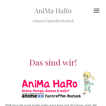
AniMa HaRo
Animexx Fantreffen Rostock
Das sind wir!
2008 fand die erste AniMa HaRo ganz klein mit 30 Gästen statt. Mit